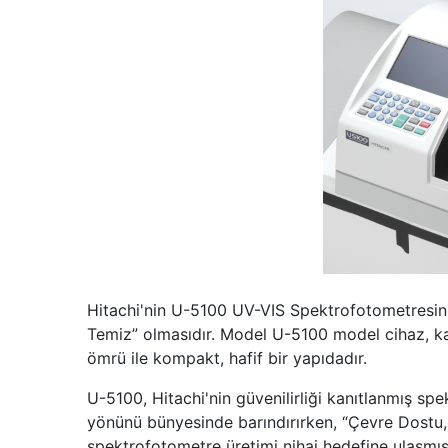
Hitachi'nin U-5100 UV-VIS Spektrofotometresini
Temiz” olmasıdır. Model U-5100 model cihaz, ka
ömrü ile kompakt, hafif bir yapıdadır.
U-5100, Hitachi'nin güvenilirliği kanıtlanmış spe
yönünü bünyesinde barındırırken, “Çevre Dostu,
spektrofotometre üretimi nihai hedefine ulaşmış ş