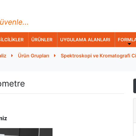
ihazları Ticaret A.Ş.
üvenle...
İLCİLİKLER
ÜRÜNLER
UYGULAMA ALANLARI
FORML
liz
Ürün Grupları
Spektroskopi ve Kromatografi Ci
ometre
miz