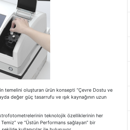
n temelini oluşturan ürün konsepti “Çevre Dostu ve
yda değer güç tasarrufu ve ışık kaynağının uzun
ktrofotometrelerinin teknolojik özelliklerinin her
 Temiz” ve “Üstün Performans sağlayan” bir
ekilde kullanıcılar ile buluşuyor.