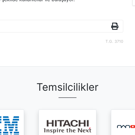
T.G. 3710
Temsilcilikler