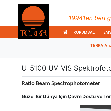
TERRA Analiz ve Ölçüm C
1994’ten beri g
KURUMSAL
TEMS
TERRA Ana
U-5100 UV-VIS Spektrofot
Ratio Beam Spectrophotometer
Güzel Bir Dünya İçin Çevre Dostu ve
Te