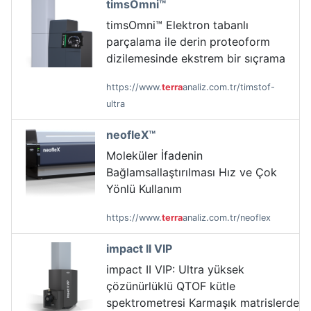
timsOmni™
timsOmni™ Elektron tabanlı
parçalama ile derin proteoform
dizilemesinde ekstrem bir sıçrama
https://www.
terra
analiz.com.tr/timstof-
ultra
neofleX™
Moleküler İfadenin
Bağlamsallaştırılması Hız ve Çok
Yönlü Kullanım
https://www.
terra
analiz.com.tr/neoflex
impact II VIP
impact II VIP: Ultra yüksek
çözünürlüklü QTOF kütle
spektrometresi Karmaşık matrislerde