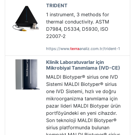
TRIDENT
1 instrument, 3 methods for
thermal conductivity. ASTM
D7984, D5334, D5930, ISO
22007-2
https://www.
terra
analiz.com.tr/trident-1
Klinik Laboratuvarlar için
Mikrobiyal Tanımlama (IVD-CE)
MALDI Biotyper® sirius one IVD
Sistemi MALDI Biotyper® sirius
one IVD Sistemi, hızlı ve doğru
mikroorganizma tanımlama için
pazar lideri MALDI Biotyper ürün
portföyündeki en yeni cihazdır.
Son teknoloji MALDI Biotyper®
sirius platformunda bulunan
kompakt MALDI Biotyper® sirius