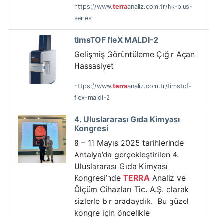
https://www.
terra
analiz.com.tr/hk-plus-
series
timsTOF fleX MALDI-2
Gelişmiş Görüntüleme Çığır Açan
Hassasiyet
https://www.
terra
analiz.com.tr/timstof-
flex-maldi-2
4. Uluslararası Gıda Kimyası
Kongresi
8 – 11 Mayıs 2025 tarihlerinde
Antalya’da gerçekleştirilen 4.
Uluslararası Gıda Kimyası
Kongresi’nde
TERRA
Analiz ve
Ölçüm Cihazları Tic. A.Ş. olarak
sizlerle bir aradaydık. Bu güzel
kongre için öncelikle