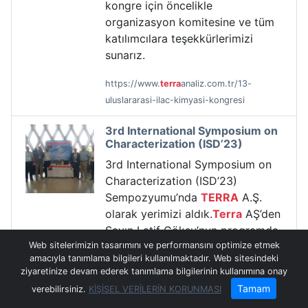
kongre için öncelikle
organizasyon komitesine ve tüm
katılımcılara teşekkürlerimizi
sunarız.
https://www.
terra
analiz.com.tr/13-
uluslararasi-ilac-kimyasi-kongresi
3rd International Symposium on
Characterization (ISD’23)
3rd International Symposium on
Characterization (ISD’23)
Sempozyumu’nda
TERRA
A.Ş.
olarak yerimizi aldık.
Terra
AŞ’den
Sayın Latif Göksu’nun programda
Web sitelerimizin tasarımını ve performansını optimize etmek
içerisindeki “Thermal analysis for
amacıyla tanımlama bilgileri kullanılmaktadır. Web sitesindeki
the characterization of metals
ziyaretinize devam ederek tanımlama bilgilerinin kullanımına onay
and alloys” başlıklı sunumu için
Tamam
verebilirsiniz.
KİŞİSEL VERİLERİN KORUNMASI
teşekkür ederiz.Ayrıca tüm