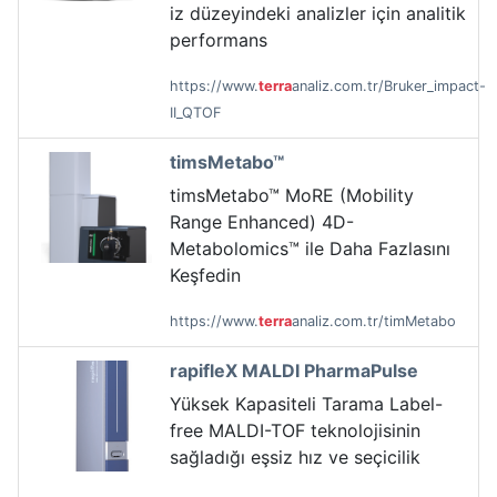
iz düzeyindeki analizler için analitik
performans
https://www.
terra
analiz.com.tr/Bruker_impact-
II_QTOF
timsMetabo™
timsMetabo™ MoRE (Mobility
Range Enhanced) 4D-
Metabolomics™ ile Daha Fazlasını
Keşfedin
https://www.
terra
analiz.com.tr/timMetabo
rapifleX MALDI PharmaPulse
Yüksek Kapasiteli Tarama Label-
free MALDI-TOF teknolojisinin
sağladığı eşsiz hız ve seçicilik