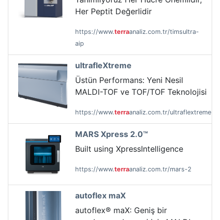
Her Peptit Değerlidir
https://www.
terra
analiz.com.tr/timsultra-
aip
ultrafleXtreme
Üstün Performans: Yeni Nesil
MALDI-TOF ve TOF/TOF Teknolojisi
https://www.
terra
analiz.com.tr/ultraflextreme
MARS Xpress 2.0™
Built using XpressIntelligence
https://www.
terra
analiz.com.tr/mars-2
autoflex maX
autoflex® maX: Geniş bir