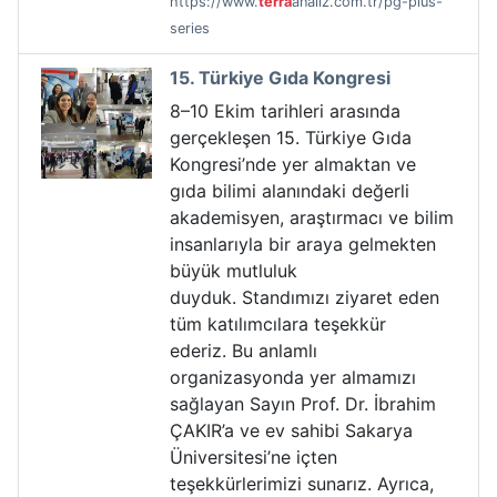
https://www.
terra
analiz.com.tr/pg-plus-
series
15. Türkiye Gıda Kongresi
8–10 Ekim tarihleri arasında
gerçekleşen 15. Türkiye Gıda
Kongresi’nde yer almaktan ve
gıda bilimi alanındaki değerli
akademisyen, araştırmacı ve bilim
insanlarıyla bir araya gelmekten
büyük mutluluk
duyduk. Standımızı ziyaret eden
tüm katılımcılara teşekkür
ederiz. Bu anlamlı
organizasyonda yer almamızı
sağlayan Sayın Prof. Dr. İbrahim
ÇAKIR’a ve ev sahibi Sakarya
Üniversitesi’ne içten
teşekkürlerimizi sunarız. Ayrıca,