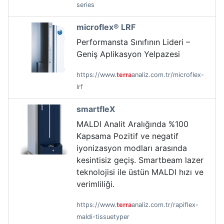
series
microflex® LRF
Performansta Sınıfının Lideri –
Geniş Aplikasyon Yelpazesi
https://www.
terra
analiz.com.tr/microflex-
lrf
smartfleX
MALDI Analit Aralığında %100
Kapsama Pozitif ve negatif
iyonizasyon modları arasında
kesintisiz geçiş. Smartbeam lazer
teknolojisi ile üstün MALDI hızı ve
verimliliği.
https://www.
terra
analiz.com.tr/rapiflex-
maldi-tissuetyper