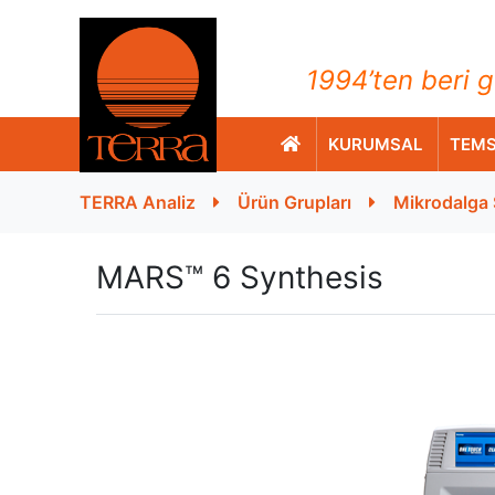
TERRA Analiz ve Ölçüm C
1994’ten beri g
KURUMSAL
TEMS
TERRA Analiz
Ürün Grupları
Mikrodalga 
MARS™ 6 Synthesis