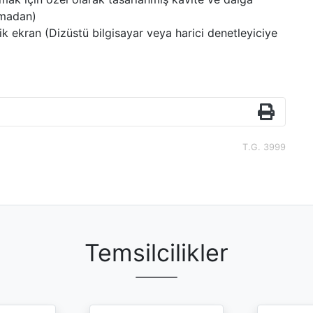
ymadan)
 ekran (Dizüstü bilgisayar veya harici denetleyiciye
T.G. 3999
Temsilcilikler