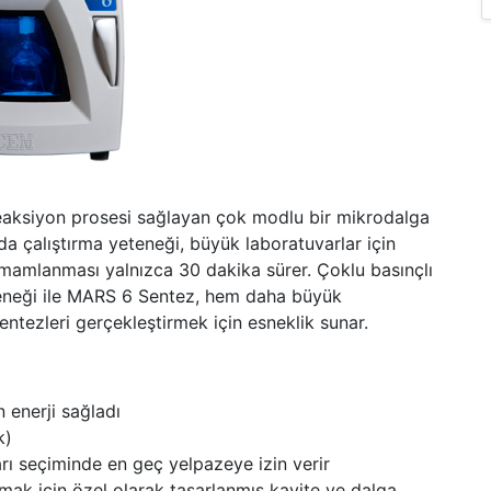
reaksiyon prosesi sağlayan çok modlu bir mikrodalga
da çalıştırma yeteneği, büyük laboratuvarlar için
tamamlanması yalnızca 30 dakika sürer. Çoklu basınçlı
eneği ile MARS 6 Sentez, hem daha büyük
ntezleri gerçekleştirmek için esneklik sunar.
n enerji sağladı
k)
rı seçiminde en geç yelpazeye izin verir
amak için özel olarak tasarlanmış kavite ve dalga