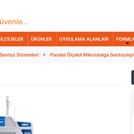
ihazları Ticaret A.Ş.
üvenle...
İLCİLİKLER
ÜRÜNLER
UYGULAMA ALANLARI
FORML
Sentez Sistemleri
Paralel Ölçekli Mikrodalga Sentezleyi