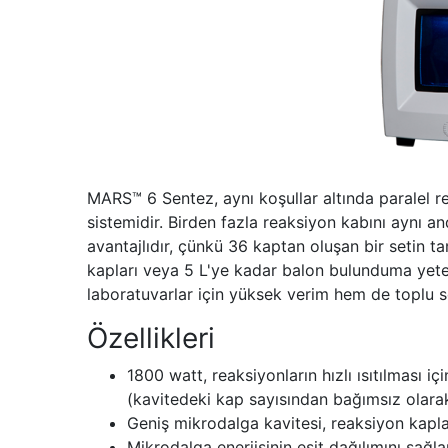
MARS™ 6 Sentez, aynı koşullar altında paralel 
sistemidir. Birden fazla reaksiyon kabını aynı an
avantajlıdır, çünkü 36 kaptan oluşan bir setin 
kapları veya 5 L'ye kadar balon bulunduma yet
laboratuvarlar için yüksek verim hem de toplu se
Özellikleri
1800 watt, reaksiyonların hızlı ısıtılması içi
(kavitedeki kap sayısından bağımsız olara
Geniş mikrodalga kavitesi, reaksiyon kapla
Mikrodalga enerjisinin eşit dağılımını sağl