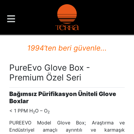
TERRA Analiz ve Ölçüm C
1994’ten beri güvenle...
PureEvo Glove Box -
Premium Özel Seri
Bağımsız Pürifikasyon Üniteli Glove
Boxlar
< 1 PPM H
O – O
2
2
PUREEVO Model Glove Box; Araştırma ve
Endüstriyel amaçlı ayrıntılı ve karmaşık