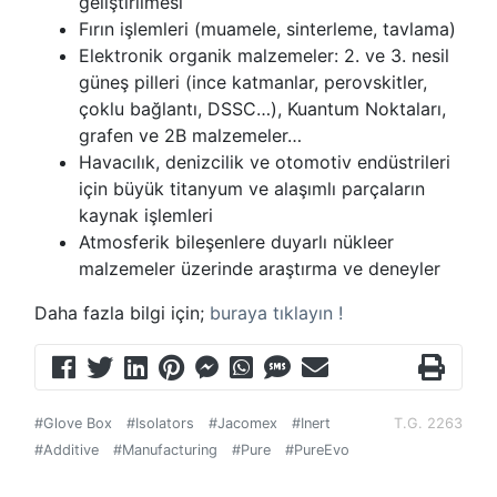
geliştirilmesi
Fırın işlemleri (muamele, sinterleme, tavlama)
Elektronik organik malzemeler: 2. ve 3. nesil
güneş pilleri (ince katmanlar, perovskitler,
çoklu bağlantı, DSSC…), Kuantum Noktaları,
grafen ve 2B malzemeler…
Havacılık, denizcilik ve otomotiv endüstrileri
için büyük titanyum ve alaşımlı parçaların
kaynak işlemleri
Atmosferik bileşenlere duyarlı nükleer
malzemeler üzerinde araştırma ve deneyler
Daha fazla bilgi için;
buraya tıklayın !
#Glove Box
#Isolators
#Jacomex
#Inert
T.G. 2263
#Additive
#Manufacturing
#Pure
#PureEvo