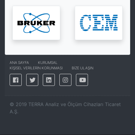
ANA SAYFA
KURUMSAL
KİŞİSEL VERİLERİN KORUNMASI
BİZE ULAŞIN
©
2019
TERRA Analiz ve Ölçüm Cihazları Ticaret
A.Ş.