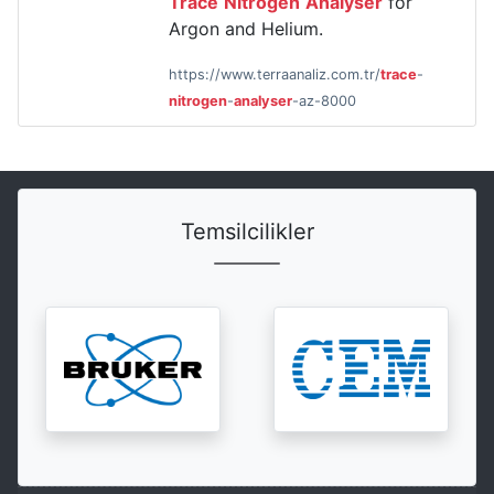
Trace
Nitrogen
Analyser
for
Argon and Helium.
https://www.terraanaliz.com.tr/
trace
-
nitrogen
-
analyser
-az-8000
Temsilcilikler