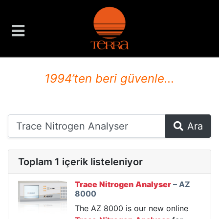
TERRA Analiz ve Ölçüm C
1994’ten beri güvenle...
Ara
Toplam 1 içerik listeleniyor
Trace
Nitrogen
Analyser
– AZ
8000
The AZ 8000 is our new online